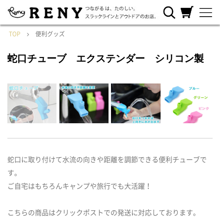
RENYについ
ご利用ガイ
カートを見
て
ド
る
TOP
便利グッズ
蛇口チューブ エクステンダー シリコン製
蛇口に取り付けて水流の向きや距離を調節できる便利チューブで
す。
ご自宅はもちろんキャンプや旅行でも大活躍！
こちらの商品はクリックポストでの発送に対応しております。