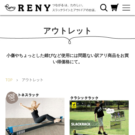
RENYについ
ご利用ガイ
カートを見
て
ド
る
アウトレット
小傷やちょっとした錆びなど使用には問題ない訳アリ商品をお買
い得価格にて。
TOP
アウトレット