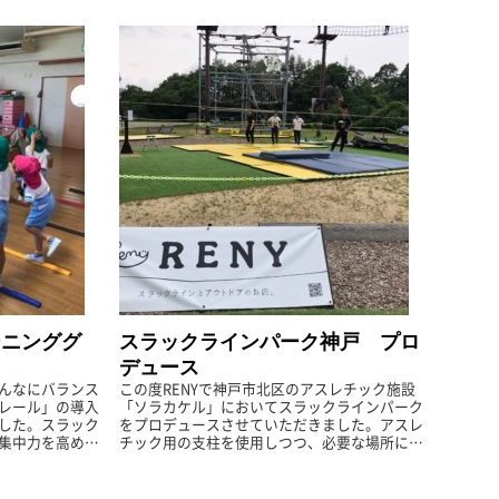
ーニンググ
スラックラインパーク神戸 プロ
デュース
んなにバランス
この度RENYで神戸市北区のアスレチック施設
レール」の導入
「ソラカケル」においてスラックラインパーク
した。スラック
をプロデュースさせていただきました。アスレ
集中力を高める
チック用の支柱を使用しつつ、必要な場所には
ングツールで
地面に杭を打って設置いたしました。初級者向
...
け、低めのスラックライン2本...