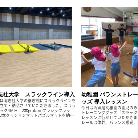
志社大学 スラックライン導入
幼稚園 バランストレ
は同志社大学の継志館にスラックラインを
ッズ 導入レッスン
立て・納品させていただきました。スラッ
今日は西須磨幼稚園の園児のみ
ック4ＭＨ 2本gibbon クラシックラッ
トレーニンググッズ「スラック
2本クッションマットパズルマットを納品
レッスンに行かせていただきま
しました。広くとっても綺麗な体育館でし
レールは体幹、バランス感覚、
組み立てはもちろんで...
のにとてもおすすめなトレーニ
す。幼児クラス40人、小学生クラ