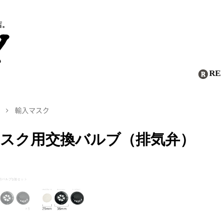
店。
R
輸入マスク
スク用交換バルブ（排気弁）