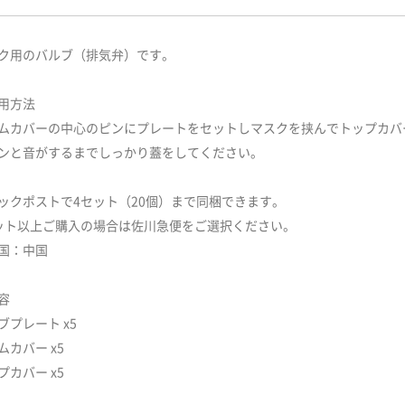
ク用のバルブ（排気弁）です。
用方法
ムカバーの中心のピンにプレートをセットしマスクを挟んでトップカバ
ンと音がするまでしっかり蓋をしてください。
ックポストで4セット（20個）まで同梱できます。
ット以上ご購入の場合は佐川急便をご選択ください。
国：中国
容
ブプレート x5
ムカバー x5
プカバー x5