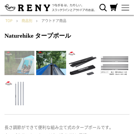
RENYについ
ご利用ガイ
カートを見
て
ド
る
TOP
商品別
アウトドア商品
Naturehike タープポール
長さ調節ができて便利な組み立て式のタープポールです。