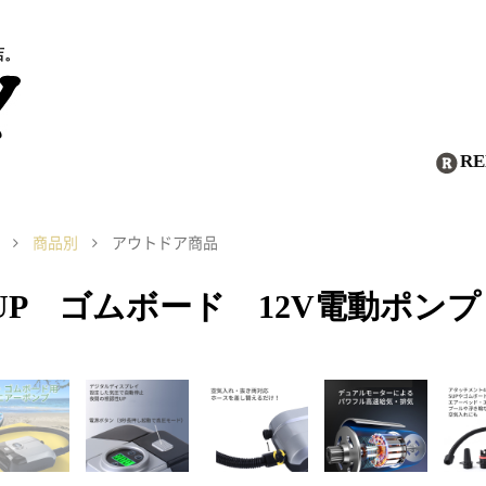
店。
R
商品別
アウトドア商品
UP ゴムボード 12V電動ポン