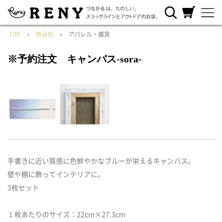
RENYについ
ご利用ガイ
カートを見
て
ド
る
TOP
商品別
アパレル・雑貨
※予約注文 キャンバス-sora-
手書きに近い質感に色鮮やかなブルーが栄えるキャンバス。
壁や棚に飾ってインテリアに。
3枚セット
１枚あたりのサイズ：22cm×27.3cm