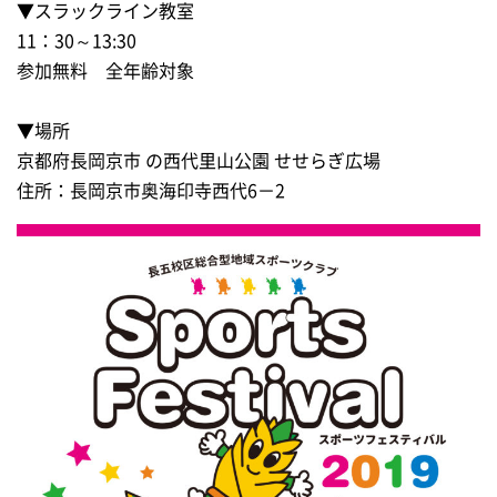
▼スラックライン教室
11：30～13:30
参加無料 全年齢対象
▼場所
京都府長岡京市 の西代里山公園 せせらぎ広場
住所：長岡京市奥海印寺西代6－2