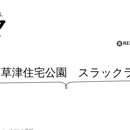
店。
R
金） 草津住宅公園 スラック