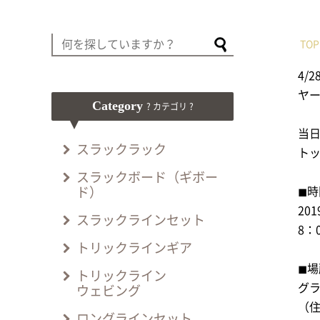
TOP
4/
ヤ
Category
? カテゴリ ?
当
スラックラック
ト
スラックボード（ギボー
ド）
◼︎
20
スラックラインセット
8：
トリックラインギア
◼︎
トリックライン
グラ
ウェビング
（住
ロングラインセット