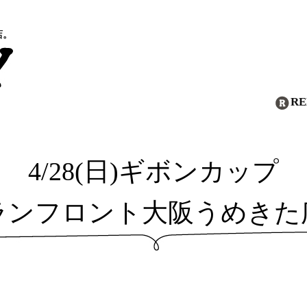
店。
R
4/28(日)ギボンカップ
ランフロント大阪うめきた